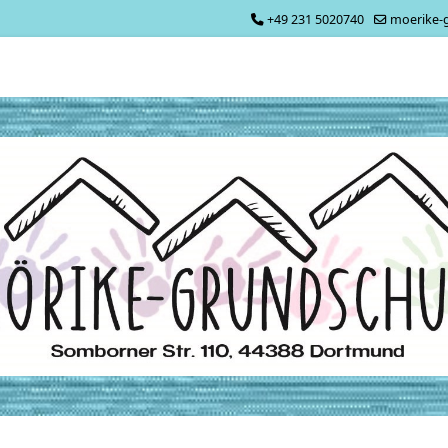
+49 231 5020740
moerike-