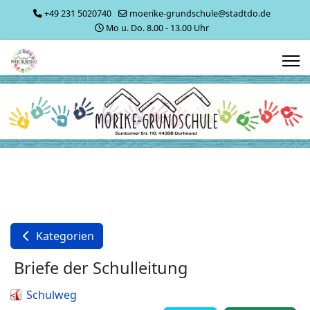
+49 231 5020740
moerike-grundschule@stadtdo.de
Mo u. Do. 8.00 - 13.00 Uhr
Kategorien
Briefe der Schulleitung
Schulweg